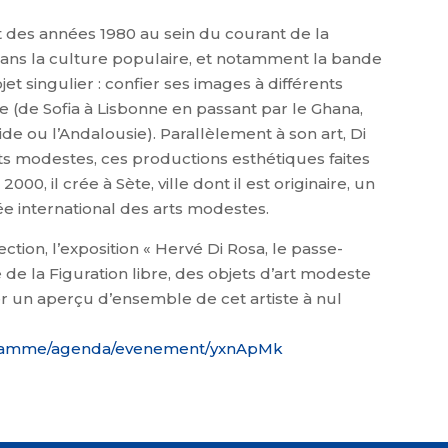
t des années 1980 au sein du courant de la
n dans la culture populaire, et notamment la bande
et singulier : confier ses images à différents
e (de Sofia à Lisbonne en passant par le Ghana,
ride ou l’Andalousie). Parallèlement à son art, Di
rts modestes, ces productions esthétiques faites
0, il crée à Sète, ville dont il est originaire, un
e international des arts modestes.
tion, l’exposition « Hervé Di Rosa, le passe-
de la Figuration libre, des objets d’art modeste
r un aperçu d’ensemble de cet artiste à nul
ogramme/agenda/evenement/yxnApMk