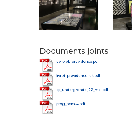
Documents joints
dp_web_providence.pdf
livret_providence_ok.pdf
cp_undergronde_22_mai.pdf
prog_pem-4.pdf