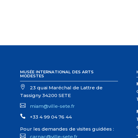
MUSÉE INTERNATIONAL DES ARTS
MODESTES

23 quai Maréchal de Lattre de
Tassigny 34200 SETE

miam@ville-sete.fr

+33 4 99 04 76 44
Pour les demandes de visites guidées :

carnac@ville-sete.fr