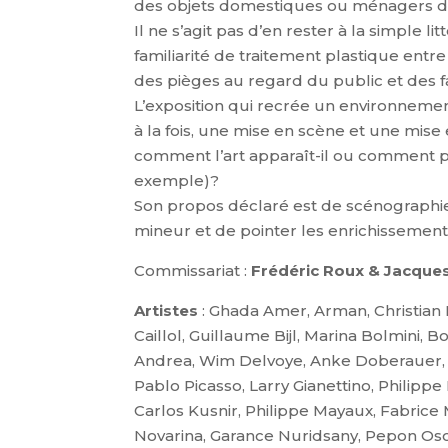
des objets domestiques ou ménagers da
Il ne s’agit pas d’en rester à la simple 
familiarité de traitement plastique ent
des pièges au regard du public et des fam
L’exposition qui recrée un environnemen
à la fois, une mise en scène et une mise 
comment l’art apparaît-il ou comment peu
exemple)?
Son propos déclaré est de scénographie
mineur et de pointer les enrichissements
Commissariat :
Frédéric Roux & Jacques
Artistes
: Ghada Amer, Arman, Christian
Caillol, Guillaume Bijl, Marina Bolmini, B
Andrea, Wim Delvoye, Anke Doberauer, M
Pablo Picasso, Larry Gianettino, Philippe
Carlos Kusnir, Philippe Mayaux, Fabrice 
Novarina, Garance Nuridsany, Pepon Osor