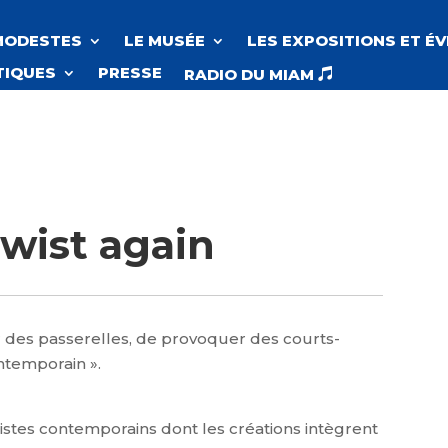
MODESTES
LE MUSÉE
LES EXPOSITIONS ET É
TIQUES
PRESSE
RADIO DU MIAM

Twist again
r des passerelles, de provoquer des courts-
ontemporain ».
tistes contemporains dont les créations intègrent