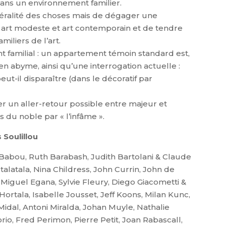
ns un environnement familier.
littéralité des choses mais de dégager une
re art modeste et art contemporain et de tendre
iliers de l’art.
t familial : un appartement témoin standard est,
en abyme, ainsi qu’une interrogation actuelle :
t-il disparaître (dans le décoratif par
r un aller-retour possible entre majeur et
 du noble par « l’infâme ».
 Soulillou
 Babou, Ruth Barabash, Judith Bartolani & Claude
otalatala, Nina Childress, John Currin, John de
iguel Egana, Sylvie Fleury, Diego Giacometti &
 Hortala, Isabelle Jousset, Jeff Koons, Milan Kunc,
Midal, Antoni Miralda, Johan Muyle, Nathalie
io, Fred Perimon, Pierre Petit, Joan Rabascall,