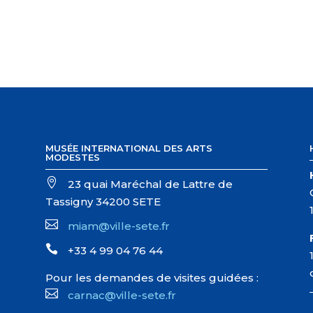
MUSÉE INTERNATIONAL DES ARTS
MODESTES

23 quai Maréchal de Lattre de
Tassigny 34200 SETE

miam@ville-sete.fr

+33 4 99 04 76 44
Pour les demandes de visites guidées :

carnac@ville-sete.fr